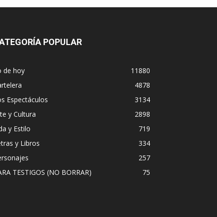
ATEGORÍA POPULAR
o de hoy
11880
rtelera
4878
os Espectáculos
3134
te y Cultura
2898
da y Estilo
719
tras y Libros
334
ersonajes
257
ARA TESTIGOS (NO BORRAR)
75