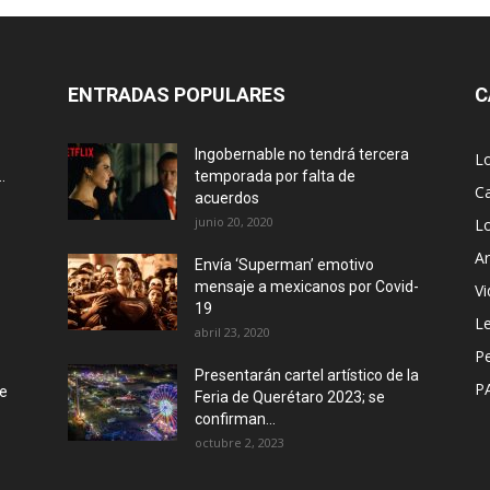
ENTRADAS POPULARES
C
Ingobernable no tendrá tercera
L
.
temporada por falta de
Ca
acuerdos
junio 20, 2020
L
Ar
Envía ‘Superman’ emotivo
mensaje a mexicanos por Covid-
Vi
19
Le
abril 23, 2020
P
Presentarán cartel artístico de la
P
de
Feria de Querétaro 2023; se
confirman...
octubre 2, 2023