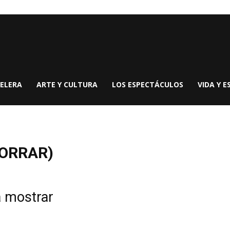
ELERA
ARTE Y CULTURA
LOS ESPECTÁCULOS
VIDA Y E
BORRAR)
a mostrar