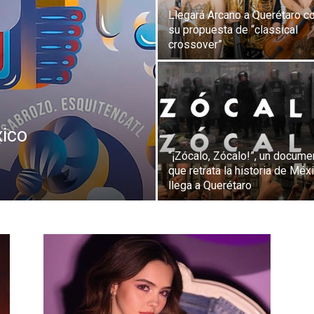
Llegará Arcano a Querétaro c
su propuesta de “classical
crossover”
xico
“¡Zócalo, Zócalo!”, un docume
que retrata la historia de Méx
llega a Querétaro