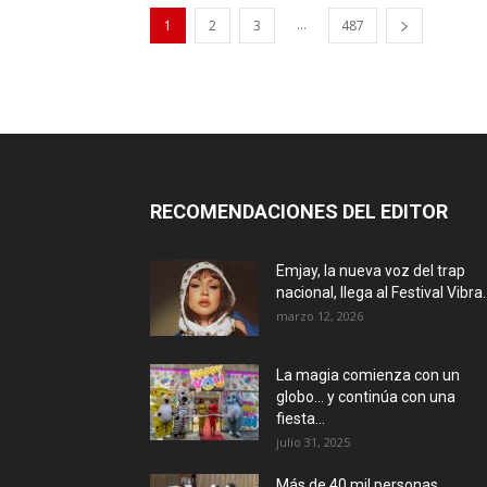
...
1
2
3
487
RECOMENDACIONES DEL EDITOR
Emjay, la nueva voz del trap
nacional, llega al Festival Vibra..
marzo 12, 2026
La magia comienza con un
globo… y continúa con una
fiesta...
julio 31, 2025
Más de 40 mil personas