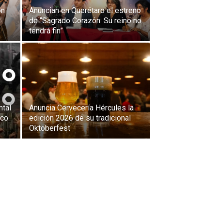
on
Anuncian en Querétaro el estreno
de “Sagrado Corazón: Su reino no
tendrá fin”
ntal
Anuncia Cervecería Hércules la
ico
edición 2026 de su tradicional
Oktoberfest