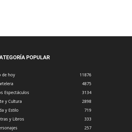
ATEGORÍA POPULAR
o de hoy
11876
rtelera
4875
os Espectáculos
3134
te y Cultura
2898
da y Estilo
719
tras y Libros
333
ersonajes
257