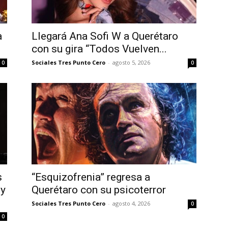
a
Llegará Ana Sofi W a Querétaro
con su gira “Todos Vuelven...
Sociales Tres Punto Cero
-
agosto 5, 2026
0
0
s
“Esquizofrenia” regresa a
 y
Querétaro con su psicoterror
Sociales Tres Punto Cero
-
agosto 4, 2026
0
0