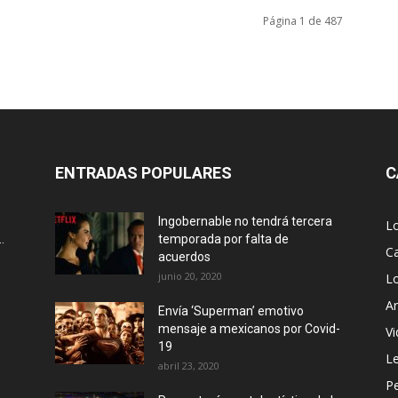
Página 1 de 487
ENTRADAS POPULARES
C
Ingobernable no tendrá tercera
L
.
temporada por falta de
Ca
acuerdos
junio 20, 2020
L
Ar
Envía ‘Superman’ emotivo
mensaje a mexicanos por Covid-
Vi
19
Le
abril 23, 2020
P