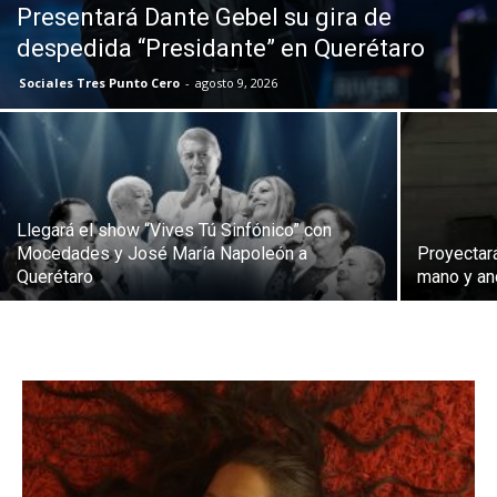
Presentará Dante Gebel su gira de
despedida “Presidante” en Querétaro
Sociales Tres Punto Cero
-
agosto 9, 2026
Llegará el show “Vives Tú Sinfónico” con
Mocedades y José María Napoleón a
Proyectará
Querétaro
mano y an