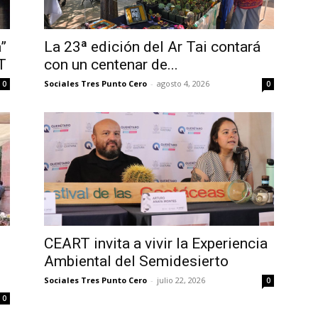
”
La 23ª edición del Ar Tai contará
T
con un centenar de...
Sociales Tres Punto Cero
-
agosto 4, 2026
0
0
CEART invita a vivir la Experiencia
Ambiental del Semidesierto
Sociales Tres Punto Cero
-
julio 22, 2026
0
0