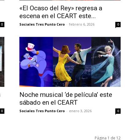
«El Ocaso del Rey» regresa a
escena en el CEART este...
Sociales Tres Punto Cero
-
febrero 6, 2026
0
0
s
Noche musical ‘de película’ este
sábado en el CEART
Sociales Tres Punto Cero
-
enero 3, 2026
0
0
Página 1 de 12