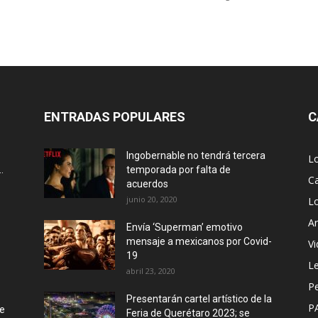
ENTRADAS POPULARES
C
Ingobernable no tendrá tercera
L
.
temporada por falta de
Ca
acuerdos
junio 20, 2020
L
Ar
Envía ‘Superman’ emotivo
mensaje a mexicanos por Covid-
Vi
19
Le
abril 23, 2020
P
Presentarán cartel artístico de la
P
de
Feria de Querétaro 2023; se