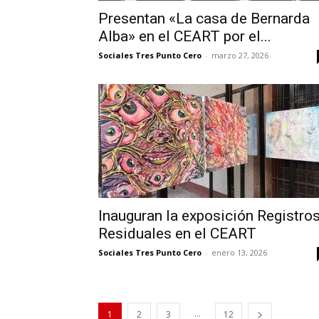
Presentan «La casa de Bernarda
Alba» en el CEART por el...
Sociales Tres Punto Cero
-
marzo 27, 2026
Inauguran la exposición Registro
Residuales en el CEART
Sociales Tres Punto Cero
-
enero 13, 2026
...
1
2
3
12