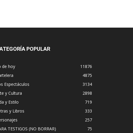
ATEGORÍA POPULAR
o de hoy
11876
rtelera
4875
os Espectáculos
3134
te y Cultura
2898
da y Estilo
719
tras y Libros
333
ersonajes
257
ARA TESTIGOS (NO BORRAR)
75