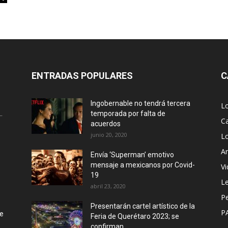
ENTRADAS POPULARES
C
Ingobernable no tendrá tercera
L
.
temporada por falta de
Ca
acuerdos
junio 20, 2020
L
Ar
Envía ‘Superman’ emotivo
mensaje a mexicanos por Covid-
Vi
19
Le
abril 23, 2020
P
Presentarán cartel artístico de la
P
de
Feria de Querétaro 2023; se
confirman...