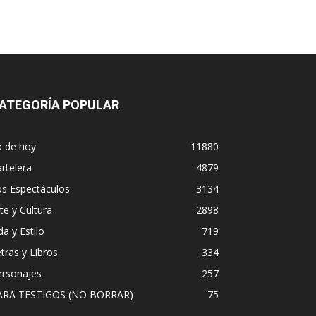
ATEGORÍA POPULAR
o de hoy
11880
rtelera
4879
os Espectáculos
3134
te y Cultura
2898
da y Estilo
719
tras y Libros
334
ersonajes
257
ARA TESTIGOS (NO BORRAR)
75