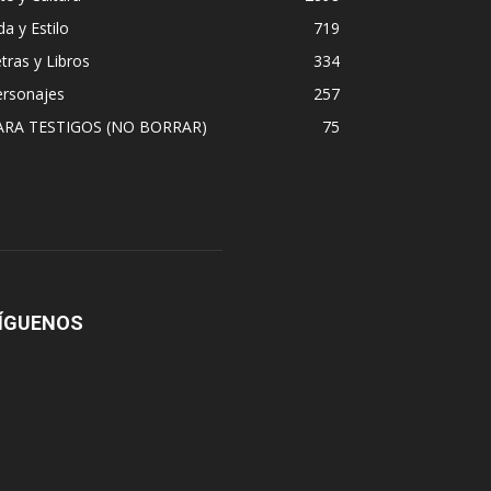
da y Estilo
719
tras y Libros
334
ersonajes
257
ARA TESTIGOS (NO BORRAR)
75
ÍGUENOS