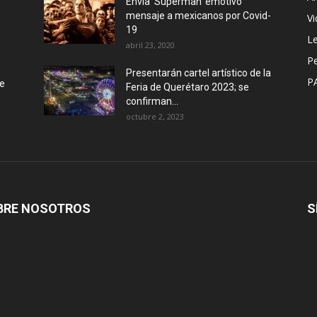
Envía ‘Superman’ emotivo
mensaje a mexicanos por Covid-
Vi
19
Le
abril 23, 2020
P
Presentarán cartel artístico de la
P
de
Feria de Querétaro 2023; se
confirman...
octubre 2, 2023
BRE NOSOTROS
S