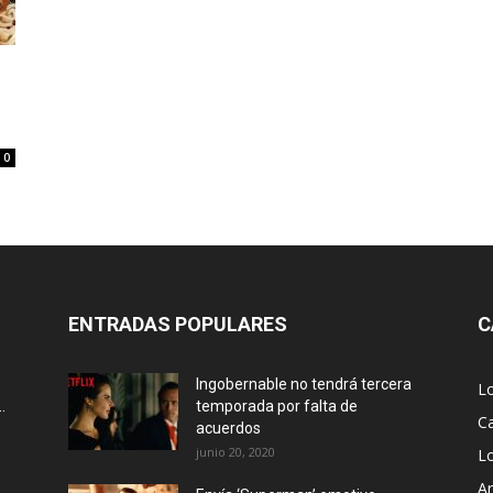
0
ENTRADAS POPULARES
C
Ingobernable no tendrá tercera
L
.
temporada por falta de
Ca
acuerdos
junio 20, 2020
L
Ar