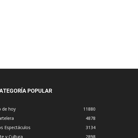
ATEGORÍA POPULAR
o de hoy
11880
rtelera
4878
os Espectáculos
3134
te y Cultura
2898