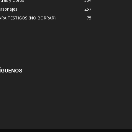
tras y Libros
334
ersonajes
257
ARA TESTIGOS (NO BORRAR)
75
ÍGUENOS