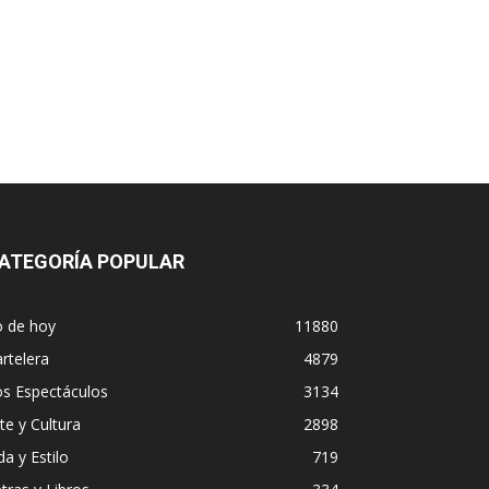
ATEGORÍA POPULAR
o de hoy
11880
rtelera
4879
os Espectáculos
3134
te y Cultura
2898
da y Estilo
719