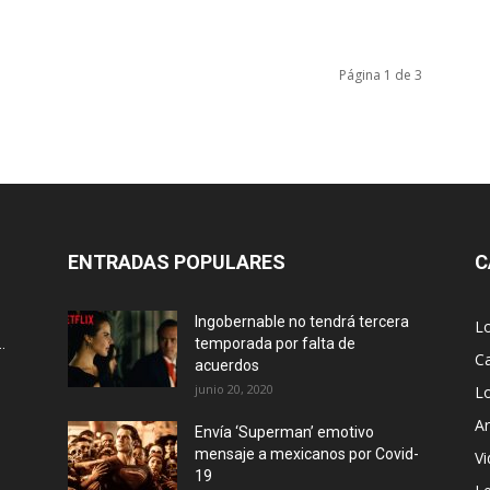
Página 1 de 3
ENTRADAS POPULARES
C
Ingobernable no tendrá tercera
L
.
temporada por falta de
Ca
acuerdos
junio 20, 2020
L
Ar
Envía ‘Superman’ emotivo
mensaje a mexicanos por Covid-
Vi
19