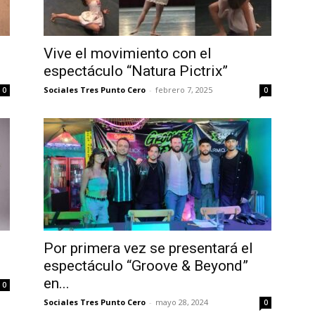
Vive el movimiento con el
espectáculo “Natura Pictrix”
Sociales Tres Punto Cero
-
febrero 7, 2025
0
0
Por primera vez se presentará el
espectáculo “Groove & Beyond”
en...
0
Sociales Tres Punto Cero
-
mayo 28, 2024
0