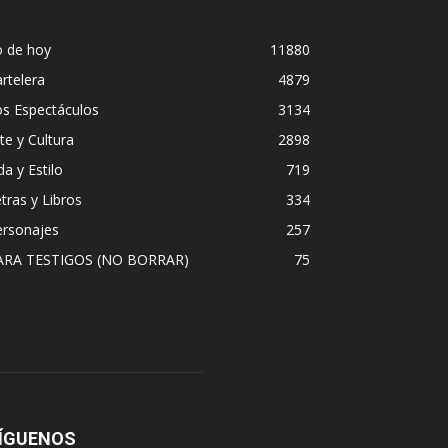
o de hoy
11880
rtelera
4879
os Espectáculos
3134
te y Cultura
2898
da y Estilo
719
tras y Libros
334
ersonajes
257
ARA TESTIGOS (NO BORRAR)
75
ÍGUENOS