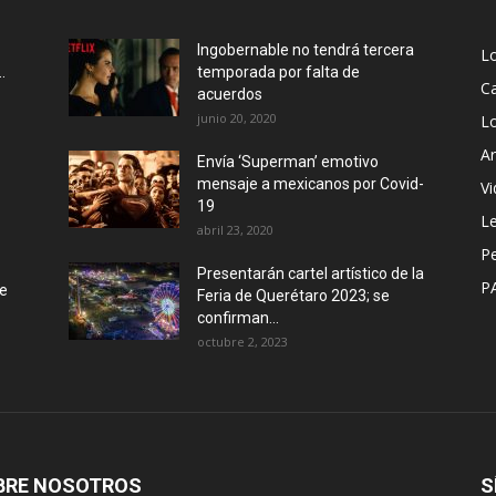
Ingobernable no tendrá tercera
L
.
temporada por falta de
Ca
acuerdos
junio 20, 2020
L
Ar
Envía ‘Superman’ emotivo
mensaje a mexicanos por Covid-
Vi
19
Le
abril 23, 2020
P
Presentarán cartel artístico de la
P
de
Feria de Querétaro 2023; se
confirman...
octubre 2, 2023
BRE NOSOTROS
S