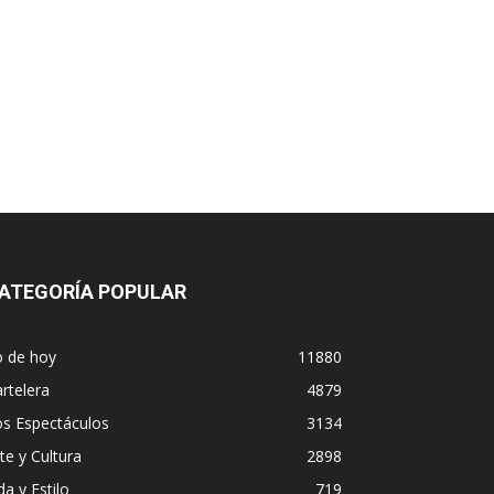
ATEGORÍA POPULAR
o de hoy
11880
rtelera
4879
os Espectáculos
3134
te y Cultura
2898
da y Estilo
719