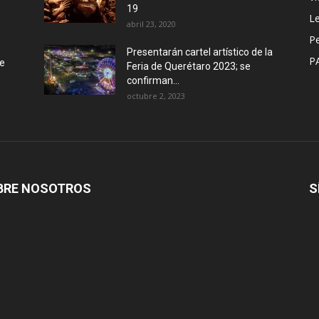
19
Le
abril 23, 2020
P
Presentarán cartel artístico de la
P
de
Feria de Querétaro 2023; se
confirman...
octubre 2, 2023
BRE NOSOTROS
S