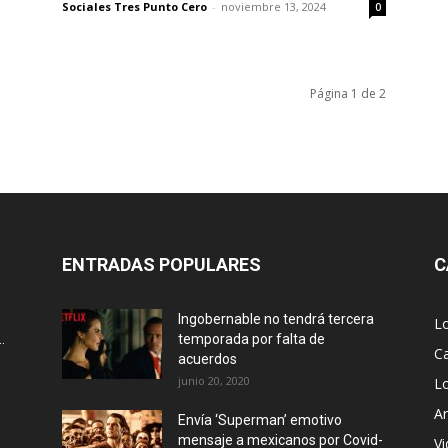
Sociales Tres Punto Cero
-
noviembre 13, 2024
0
Página 1 de 2
ENTRADAS POPULARES
C
Ingobernable no tendrá tercera
L
.
temporada por falta de
Ca
acuerdos
junio 20, 2020
L
Ar
Envía ‘Superman’ emotivo
mensaje a mexicanos por Covid-
Vi