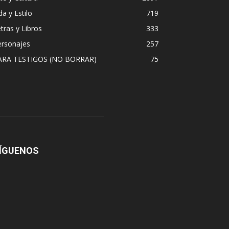
da y Estilo
719
tras y Libros
333
ersonajes
257
ARA TESTIGOS (NO BORRAR)
75
ÍGUENOS