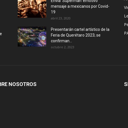
Envía ‘Superman’ emotivo
mensaje a mexicanos por Covid-
Vi
19
Le
abril 23, 2020
P
Presentarán cartel artístico de la
P
de
Feria de Querétaro 2023; se
confirman...
octubre 2, 2023
BRE NOSOTROS
S