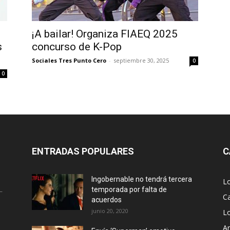
¡A bailar! Organiza FIAEQ 2025
s
concurso de K-Pop
Sociales Tres Punto Cero
-
septiembre 30, 2025
0
0
ENTRADAS POPULARES
C
Ingobernable no tendrá tercera
L
.
temporada por falta de
Ca
acuerdos
junio 20, 2020
L
Ar