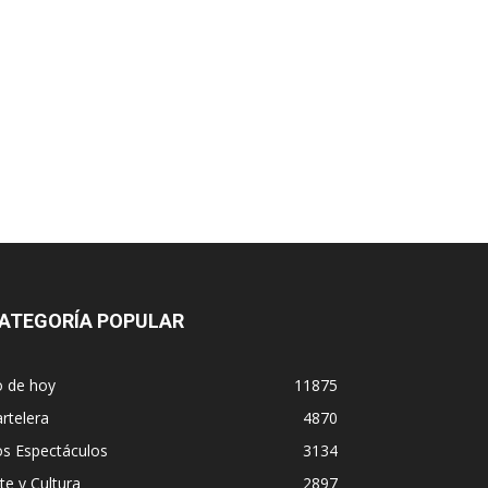
ATEGORÍA POPULAR
o de hoy
11875
rtelera
4870
os Espectáculos
3134
te y Cultura
2897