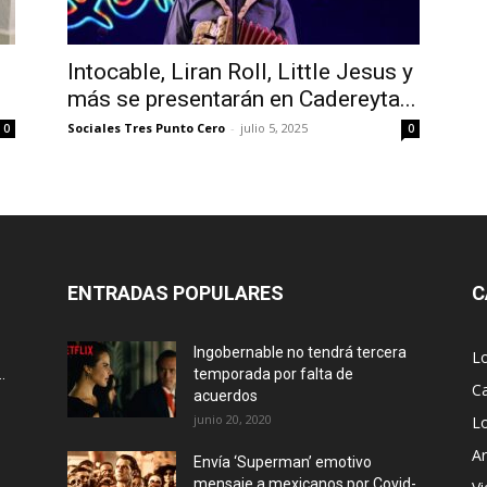
Intocable, Liran Roll, Little Jesus y
más se presentarán en Cadereyta...
Sociales Tres Punto Cero
-
julio 5, 2025
0
0
ENTRADAS POPULARES
C
Ingobernable no tendrá tercera
L
.
temporada por falta de
Ca
acuerdos
junio 20, 2020
L
Ar
Envía ‘Superman’ emotivo
mensaje a mexicanos por Covid-