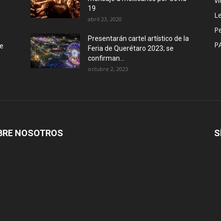
Vi
19
Le
abril 23, 2020
P
Presentarán cartel artístico de la
P
de
Feria de Querétaro 2023; se
confirman...
octubre 2, 2023
BRE NOSOTROS
S