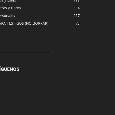
da y Estilo
719
tras y Libros
334
ersonajes
257
ARA TESTIGOS (NO BORRAR)
75
ÍGUENOS