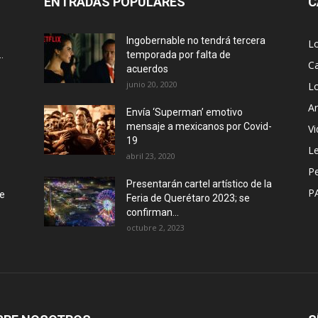
ENTRADAS POPULARES
C
Ingobernable no tendrá tercera
L
.
temporada por falta de
Ca
acuerdos
junio 20, 2020
L
Ar
Envía ‘Superman’ emotivo
mensaje a mexicanos por Covid-
Vi
19
Le
abril 23, 2020
P
Presentarán cartel artístico de la
P
de
Feria de Querétaro 2023; se
confirman...
octubre 2, 2023