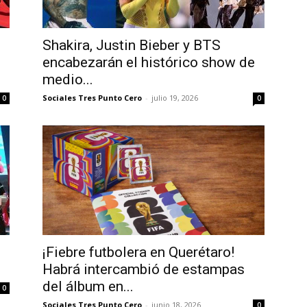
Shakira, Justin Bieber y BTS
encabezarán el histórico show de
medio...
Sociales Tres Punto Cero
-
julio 19, 2026
0
0
l
¡Fiebre futbolera en Querétaro!
Habrá intercambió de estampas
del álbum en...
0
Sociales Tres Punto Cero
-
junio 18, 2026
0