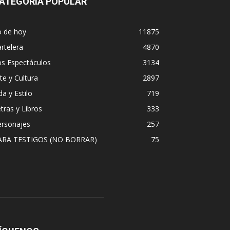
ATEGORÍA POPULAR
o de hoy
11875
rtelera
4870
os Espectáculos
3134
te y Cultura
2897
da y Estilo
719
tras y Libros
333
ersonajes
257
ARA TESTIGOS (NO BORRAR)
75