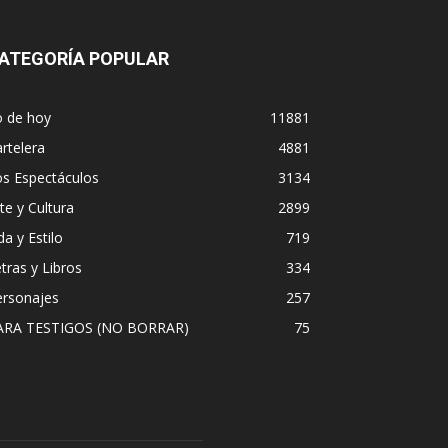
ATEGORÍA POPULAR
o de hoy
11881
rtelera
4881
os Espectáculos
3134
te y Cultura
2899
da y Estilo
719
tras y Libros
334
ersonajes
257
ARA TESTIGOS (NO BORRAR)
75