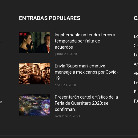
ENTRADAS POPULARES
C
Ingobernable no tendrá tercera
L
.
temporada por falta de
Ca
acuerdos
junio 20, 2020
L
Ar
Envía ‘Superman’ emotivo
mensaje a mexicanos por Covid-
Vi
19
Le
abril 23, 2020
P
Presentarán cartel artístico de la
P
de
Feria de Querétaro 2023; se
confirman...
octubre 2, 2023