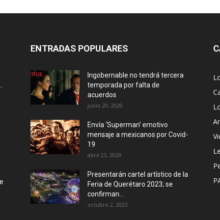
ENTRADAS POPULARES
C
Ingobernable no tendrá tercera
L
.
temporada por falta de
Ca
acuerdos
junio 20, 2020
L
Ar
Envía ‘Superman’ emotivo
mensaje a mexicanos por Covid-
Vi
19
Le
abril 23, 2020
P
Presentarán cartel artístico de la
P
de
Feria de Querétaro 2023; se
confirman...
octubre 2, 2023