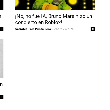
n
¡No, no fue IA, Bruno Mars hizo un
concierto en Roblox!
Sociales Tres Punto Cero
-
enero 27, 2026
0
0
on
0