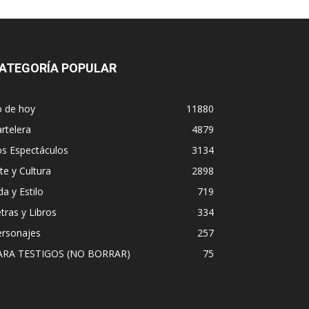
ATEGORÍA POPULAR
o de hoy
11880
rtelera
4879
os Espectáculos
3134
te y Cultura
2898
da y Estilo
719
tras y Libros
334
ersonajes
257
ARA TESTIGOS (NO BORRAR)
75