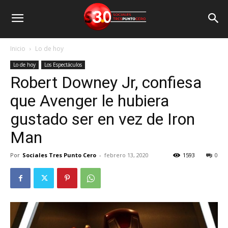
Inicio
Lo de hoy
Lo de hoy
Los Espectáculos
Robert Downey Jr, confiesa
que Avenger le hubiera
gustado ser en vez de Iron
Man
Por
Sociales Tres Punto Cero
-
febrero 13, 2020
1593
0