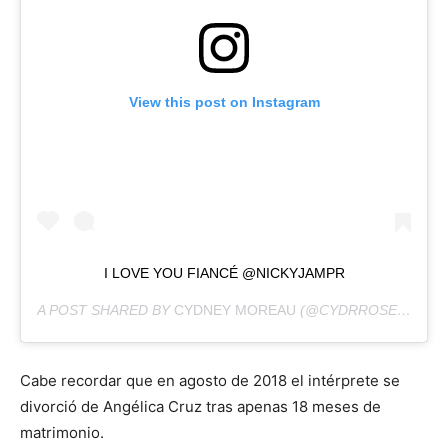
View this post on Instagram
I LOVE YOU FIANCÉ @NICKYJAMPR
A POST SHARED BY
CYDNEY MOREAU
(@CYDRROSE) ON
FE
Cabe recordar que en agosto de 2018 el intérprete se
divorció de Angélica Cruz tras apenas 18 meses de
matrimonio.