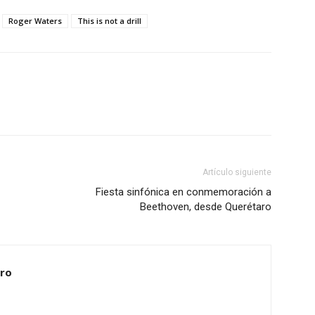
Roger Waters
This is not a drill
Artículo siguiente
Fiesta sinfónica en conmemoración a
Beethoven, desde Querétaro
ero