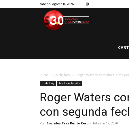
sábado, agosto 8, 2026
CART
Inicio
Lo de hoy
Roger Waters complace a mexic
Lo de hoy
Los Espectáculos
Roger Waters co
con segunda fec
Por
Sociales Tres Punto Cero
-
febrero 19, 2020