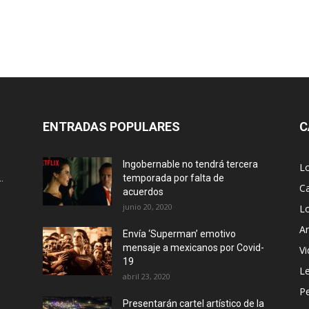
ENTRADAS POPULARES
C
Ingobernable no tendrá tercera
L
.
temporada por falta de
Ca
acuerdos
junio 20, 2020
L
Ar
Envía ‘Superman’ emotivo
mensaje a mexicanos por Covid-
Vi
19
Le
abril 23, 2020
P
Presentarán cartel artístico de la