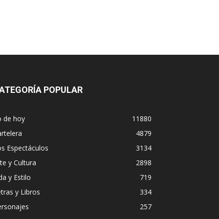
ATEGORÍA POPULAR
o de hoy
11880
rtelera
4879
os Espectáculos
3134
te y Cultura
2898
da y Estilo
719
tras y Libros
334
ersonajes
257