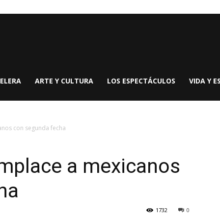
ELERA
ARTE Y CULTURA
LOS ESPECTÁCULOS
VIDA Y E
anos con segunda fecha
mplace a mexicanos
ha
1732
0