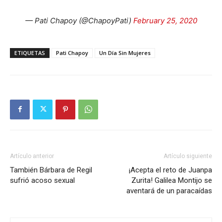
— Pati Chapoy (@ChapoyPati)
February 25, 2020
ETIQUETAS
Pati Chapoy
Un Día Sin Mujeres
Artículo anterior
Artículo siguiente
También Bárbara de Regil
¡Acepta el reto de Juanpa
sufrió acoso sexual
Zurita! Galilea Montijo se
aventará de un paracaídas