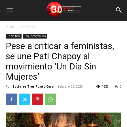
Inicio
Lo de hoy
Lo de hoy
Los Espectáculos
Pese a criticar a feministas,
se une Pati Chapoy al
movimiento ‘Un Día Sin
Mujeres’
Por
Sociales Tres Punto Cero
-
febrero 26, 2020
1553
0