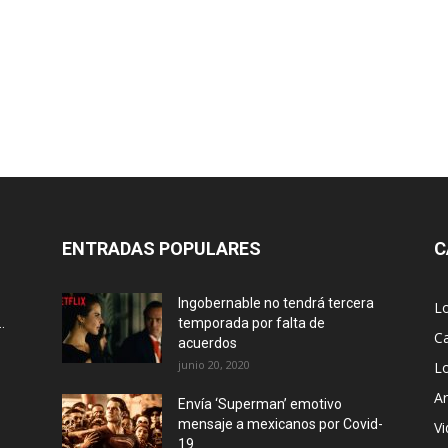
ENTRADAS POPULARES
C
Ingobernable no tendrá tercera
L
.
temporada por falta de
Ca
acuerdos
junio 20, 2020
L
Ar
Envía ‘Superman’ emotivo
mensaje a mexicanos por Covid-
Vi
19