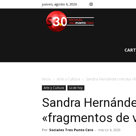
jueves, agosto 6, 2026
CART
Inicio
Arte y Cultura
Sandra Hernández retrata «f
Arte y Cultura
Lo de hoy
Sandra Hernánde
«fragmentos de 
Por
Sociales Tres Punto Cero
-
marzo 4, 2020