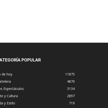
ATEGORÍA POPULAR
o de hoy
11875
rtelera
4870
os Espectáculos
3134
te y Cultura
2897
da y Estilo
719