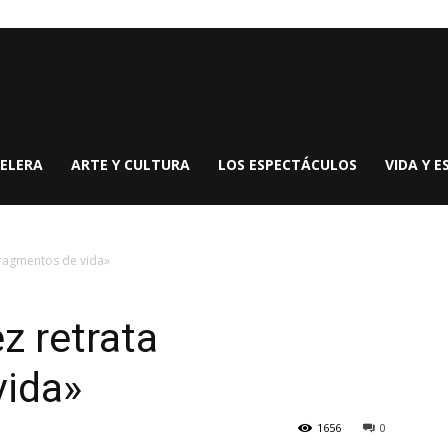
ELERA
ARTE Y CULTURA
LOS ESPECTÁCULOS
VIDA Y E
ragmentos de vida»
z retrata
vida»
1656
0