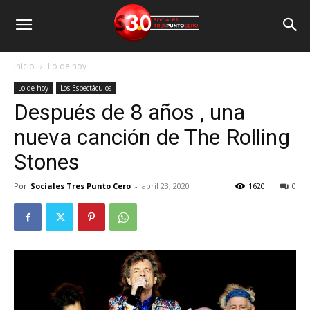
Inicio
Lo de hoy
Lo de hoy
Los Espectáculos
Después de 8 años , una
nueva canción de The Rolling
Stones
Por
Sociales Tres Punto Cero
-
abril 23, 2020
1620
0