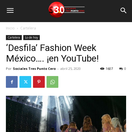
Inicio
Cartelera
Cartelera
Lo de hoy
‘Desfila’ Fashion Week
México…. ¡en YouTube!
Por
Sociales Tres Punto Cero
-
abril 25, 2020
1607
0