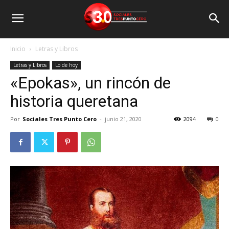
Inicio
Letras y Libros
Letras y Libros
Lo de hoy
«Epokas», un rincón de
historia queretana
Por
Sociales Tres Punto Cero
-
junio 21, 2020
2094
0