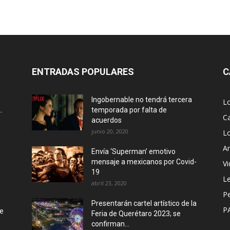
ENTRADAS POPULARES
C
Ingobernable no tendrá tercera
L
.
temporada por falta de
Ca
acuerdos
junio 20, 2020
L
Ar
Envía ‘Superman’ emotivo
mensaje a mexicanos por Covid-
Vi
19
Le
abril 23, 2020
P
Presentarán cartel artístico de la
P
de
Feria de Querétaro 2023; se
confirman...