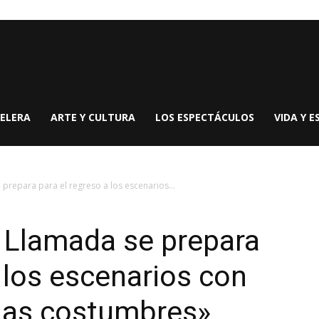
ELERA
ARTE Y CULTURA
LOS ESPECTÁCULOS
VIDA Y E
 prepara para el regreso a los escenarios...
a Llamada se prepara
a los escenarios con
ejas costumbres»