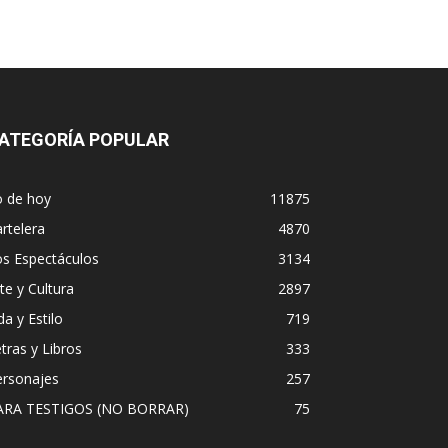
ATEGORÍA POPULAR
o de hoy
11875
rtelera
4870
os Espectáculos
3134
te y Cultura
2897
da y Estilo
719
tras y Libros
333
ersonajes
257
ARA TESTIGOS (NO BORRAR)
75