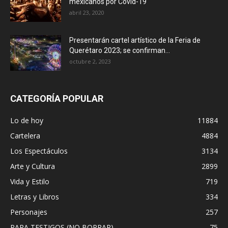
mexicanos por Covid-19
abril 23, 2020
Presentarán cartel artístico de la Feria de
Querétaro 2023; se confirman...
octubre 2, 2023
CATEGORÍA POPULAR
Lo de hoy
11884
Cartelera
4884
Los Espectáculos
3134
Arte y Cultura
2899
Vida y Estilo
719
Letras y Libros
334
Personajes
257
PARA TESTIGOS (NO BORRAR)
75