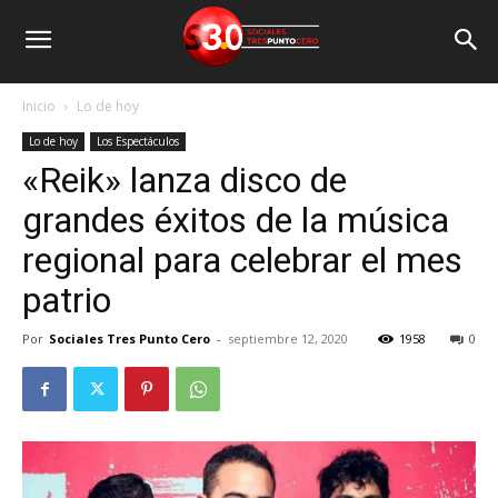
Inicio
Lo de hoy
Lo de hoy
Los Espectáculos
«Reik» lanza disco de
grandes éxitos de la música
regional para celebrar el mes
patrio
Por
Sociales Tres Punto Cero
-
septiembre 12, 2020
1958
0