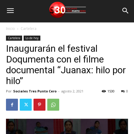
Inicio
Cartelera
Cartelera
Lo de hoy
Inaugurarán el festival
Doqumenta con el filme
documental “Juanax: hilo por
hilo”
Por
Sociales Tres Punto Cero
-
agosto 2, 2021
1530
0