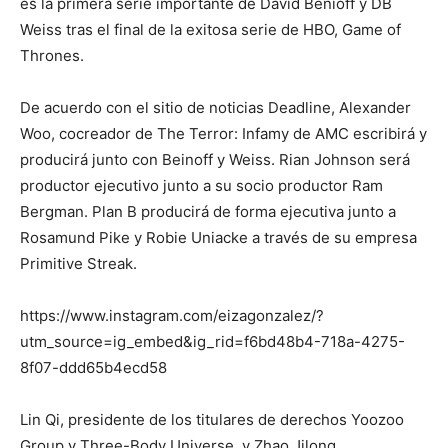
es la primera serie importante de David Benioff y DB
Weiss tras el final de la exitosa serie de HBO, Game of
Thrones.
De acuerdo con el sitio de noticias Deadline, Alexander
Woo, cocreador de The Terror: Infamy de AMC escribirá y
producirá junto con Beinoff y Weiss. Rian Johnson será
productor ejecutivo junto a su socio productor Ram
Bergman. Plan B producirá de forma ejecutiva junto a
Rosamund Pike y Robie Uniacke a través de su empresa
Primitive Streak.
https://www.instagram.com/eizagonzalez/?
utm_source=ig_embed&ig_rid=f6bd48b4-718a-4275-
8f07-ddd65b4ecd58
Lin Qi, presidente de los titulares de derechos Yoozoo
Group y Three-Body Universe, y Zhao Jilong,