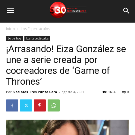
Inicio
Los Espectáculos
Lo de hoy
Los Espectáculos
¡Arrasando! Eiza González se
une a serie creada por
cocreadores de ‘Game of
Thrones’
Por
Sociales Tres Punto Cero
-
agosto 4, 2021
1604
0