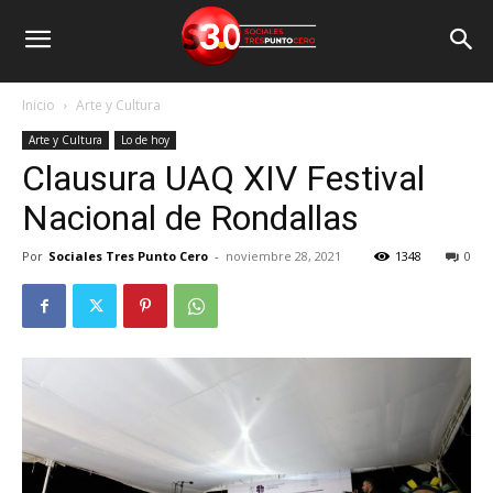
Inicio
Arte y Cultura
Arte y Cultura
Lo de hoy
Clausura UAQ XIV Festival
Nacional de Rondallas
Por
Sociales Tres Punto Cero
-
noviembre 28, 2021
1348
0