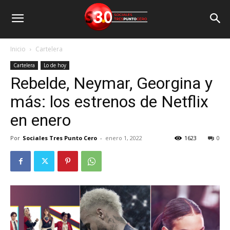
Inicio
Cartelera
Cartelera
Lo de hoy
Rebelde, Neymar, Georgina y
más: los estrenos de Netflix
en enero
Por
Sociales Tres Punto Cero
-
enero 1, 2022
1623
0