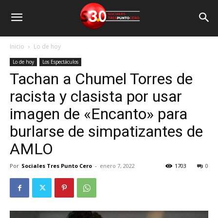
Inicio
Lo de hoy
Lo de hoy
Los Espectáculos
Tachan a Chumel Torres de
racista y clasista por usar
imagen de «Encanto» para
burlarse de simpatizantes de
AMLO
Por
Sociales Tres Punto Cero
-
enero 7, 2022
1703
0