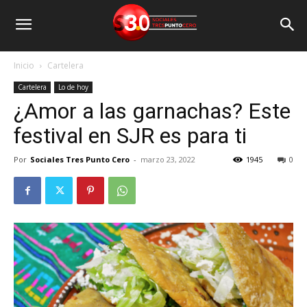
Inicio
Cartelera
Cartelera
Lo de hoy
¿Amor a las garnachas? Este
festival en SJR es para ti
Por
Sociales Tres Punto Cero
-
marzo 23, 2022
1945
0