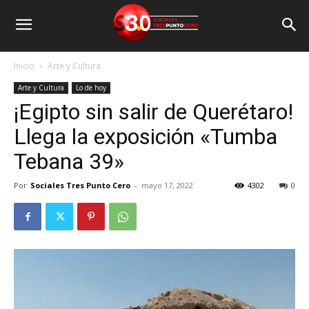
Inicio
Arte y Cultura
Arte y Cultura
Lo de hoy
¡Egipto sin salir de Querétaro!
Llega la exposición «Tumba
Tebana 39»
Por
Sociales Tres Punto Cero
-
mayo 17, 2022
4302
0