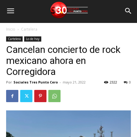
Inicio
Cartelera
Cartelera
Lo de hoy
Cancelan concierto de rock
mexicano ahora en
Corregidora
Por
Sociales Tres Punto Cero
-
mayo 21, 2022
2322
0