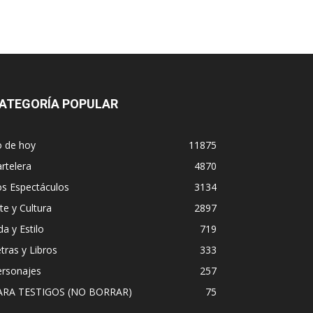
ATEGORÍA POPULAR
o de hoy
11875
rtelera
4870
os Espectáculos
3134
te y Cultura
2897
da y Estilo
719
tras y Libros
333
ersonajes
257
ARA TESTIGOS (NO BORRAR)
75