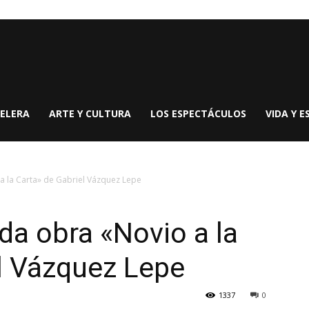
ELERA
ARTE Y CULTURA
LOS ESPECTÁCULOS
VIDA Y E
a la Carta» de Gabriel Vázquez Lepe
da obra «Novio a la
l Vázquez Lepe
1337
0