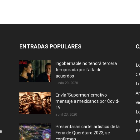
ENTRADAS POPULARES
C
Ingobernable no tendrá tercera
L
.
temporada por falta de
Ca
acuerdos
junio 20, 2020
L
Ar
Envía ‘Superman’ emotivo
mensaje a mexicanos por Covid-
Vi
19
Le
abril 23, 2020
P
Presentarán cartel artístico de la
P
de
Feria de Querétaro 2023; se
confirman...