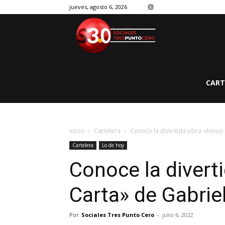
jueves, agosto 6, 2026
CART
Inicio
Cartelera
Conoce la divertida obra «Novio 
Cartelera
Lo de hoy
Conoce la diverti
Carta» de Gabrie
Por
Sociales Tres Punto Cero
-
julio 6, 2022