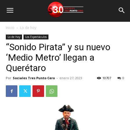
Inicio
Lo de hoy
Lo de hoy
Los Espectáculos
“Sonido Pirata” y su nuevo
‘Medio Metro’ llegan a
Querétaro
Por
Sociales Tres Punto Cero
-
enero 27, 2023
10707
0