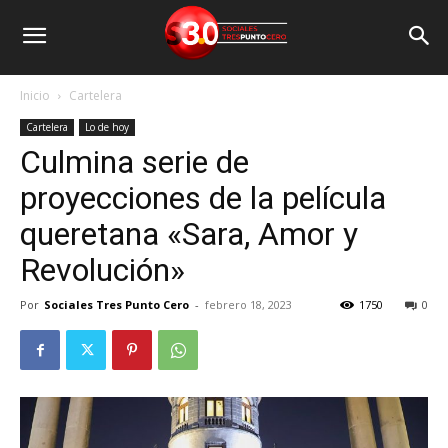
Inicio
Cartelera
Cartelera
Lo de hoy
Culmina serie de
proyecciones de la película
queretana «Sara, Amor y
Revolución»
Por
Sociales Tres Punto Cero
-
febrero 18, 2023
1750
0