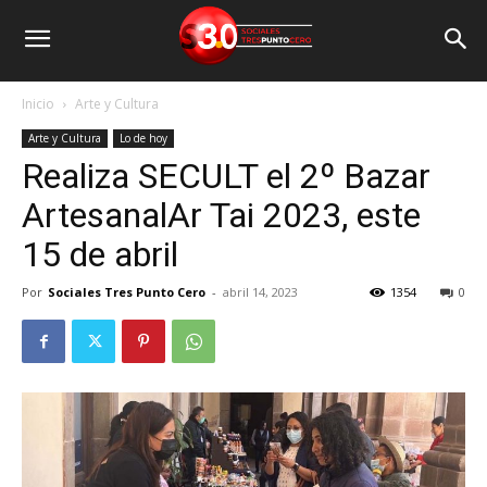
Inicio
Arte y Cultura
Arte y Cultura
Lo de hoy
Realiza SECULT el 2º Bazar
ArtesanalAr Tai 2023, este
15 de abril
Por
Sociales Tres Punto Cero
-
abril 14, 2023
1354
0