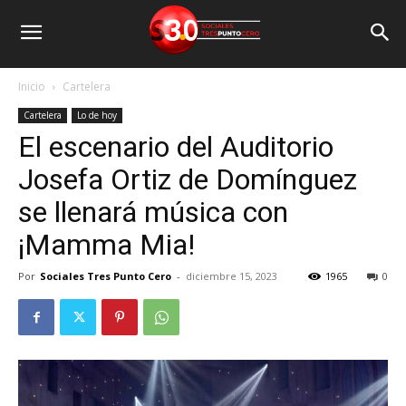
Inicio
Cartelera
Cartelera
Lo de hoy
El escenario del Auditorio
Josefa Ortiz de Domínguez
se llenará música con
¡Mamma Mia!
Por
Sociales Tres Punto Cero
-
diciembre 15, 2023
1965
0