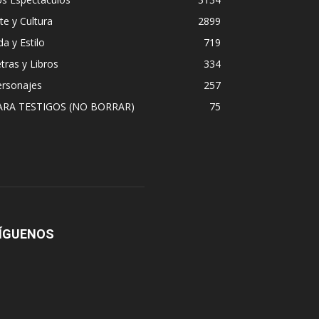
te y Cultura
2899
da y Estilo
719
tras y Libros
334
ersonajes
257
ARA TESTIGOS (NO BORRAR)
75
ÍGUENOS