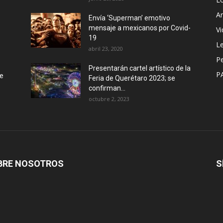
Ar
Envía ‘Superman’ emotivo
mensaje a mexicanos por Covid-
Vi
19
Le
abril 23, 2020
P
Presentarán cartel artístico de la
P
de
Feria de Querétaro 2023; se
confirman...
octubre 2, 2023
BRE NOSOTROS
S