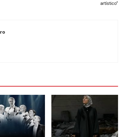
artístico”
ero