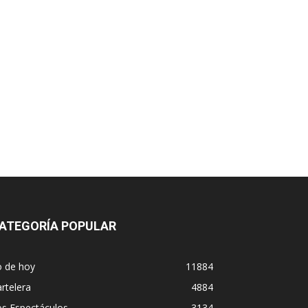
ATEGORÍA POPULAR
o de hoy
11884
rtelera
4884
os Espectáculos
3134