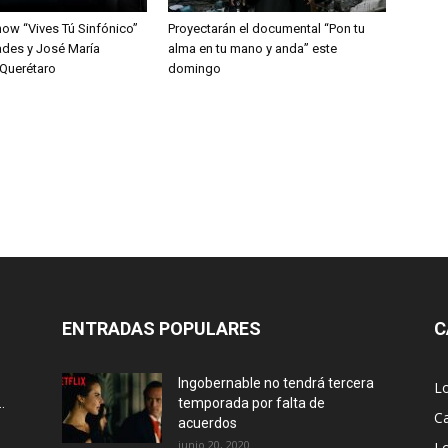
how “Vives Tú Sinfónico”
Proyectarán el documental “Pon tu
des y José María
alma en tu mano y anda” este
Querétaro
domingo
ENTRADAS POPULARES
C
Ingobernable no tendrá tercera
L
.
temporada por falta de
Ca
acuerdos
junio 20, 2020
L