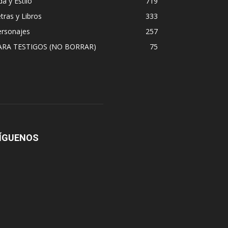
da y Estilo
719
tras y Libros
333
ersonajes
257
ARA TESTIGOS (NO BORRAR)
75
ÍGUENOS