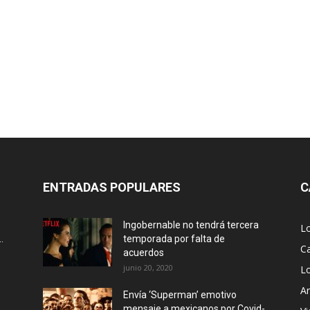
ENTRADAS POPULARES
C
Ingobernable no tendrá tercera
L
.
temporada por falta de
Ca
acuerdos
junio 20, 2020
L
Ar
Envía ‘Superman’ emotivo
mensaje a mexicanos por Covid-