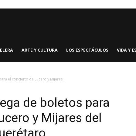
ELERA
ARTE Y CULTURA
LOS ESPECTÁCULOS
VIDA Y E
ra el concierto de Lucero y Mijares...
ega de boletos para
ucero y Mijares del
uerétaro