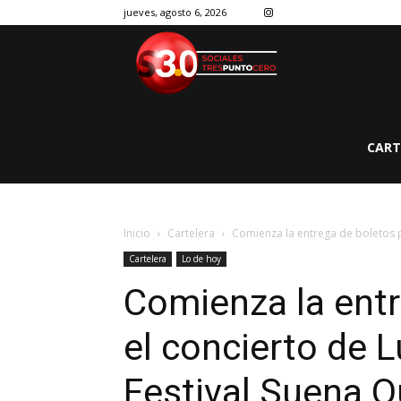
jueves, agosto 6, 2026
CART
Inicio
Cartelera
Comienza la entrega de boletos pa
Cartelera
Lo de hoy
Comienza la entr
el concierto de L
Festival Suena Q