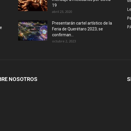
Vi
19
Le
abril 23, 2020
P
Presentarán cartel artístico de la
P
de
Feria de Querétaro 2023; se
confirman...
octubre 2, 2023
BRE NOSOTROS
S