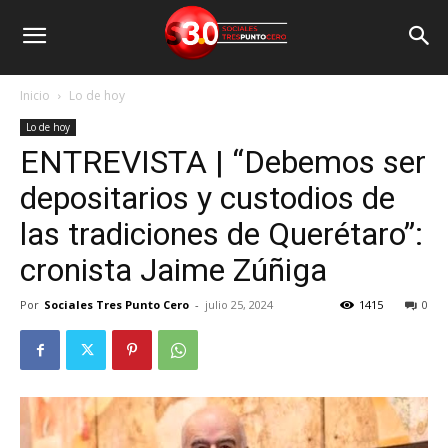
Inicio
Lo de hoy
Lo de hoy
ENTREVISTA | “Debemos ser
depositarios y custodios de
las tradiciones de Querétaro”:
cronista Jaime Zúñiga
Por
Sociales Tres Punto Cero
-
julio 25, 2024
1415
0