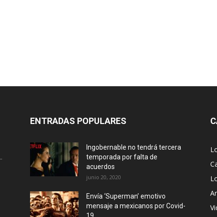
ENTRADAS POPULARES
C
Ingobernable no tendrá tercera
L
.
temporada por falta de
Ca
acuerdos
junio 20, 2020
L
Ar
Envía ‘Superman’ emotivo
mensaje a mexicanos por Covid-
Vi
19