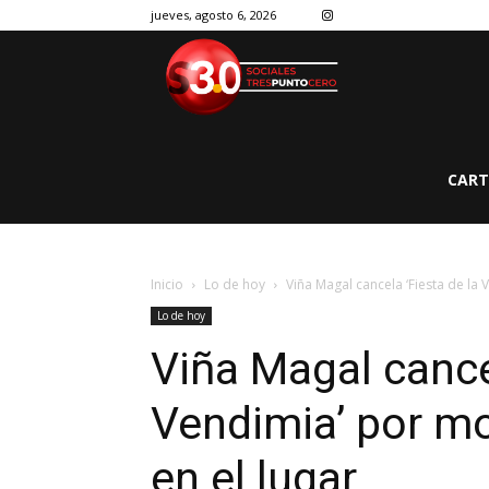
jueves, agosto 6, 2026
CART
Inicio
Lo de hoy
Viña Magal cancela ‘Fiesta de la
Lo de hoy
Viña Magal cancel
Vendimia’ por mo
en el lugar