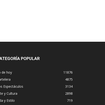
ATEGORÍA POPULAR
o de hoy
11876
rtelera
4875
os Espectáculos
3134
te y Cultura
2898
da y Estilo
719