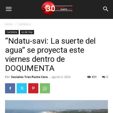
Inicio
Cartelera
Cartelera
Lo de hoy
“Ndatu-savi: La suerte del
agua” se proyecta este
viernes dentro de
DOQUMENTA
Por
Sociales Tres Punto Cero
-
agosto 9, 2024
851
0