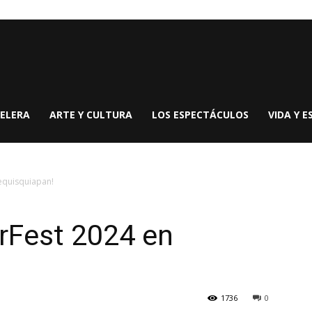
ELERA
ARTE Y CULTURA
LOS ESPECTÁCULOS
VIDA Y E
Tequisquiapan!
erFest 2024 en
1736
0