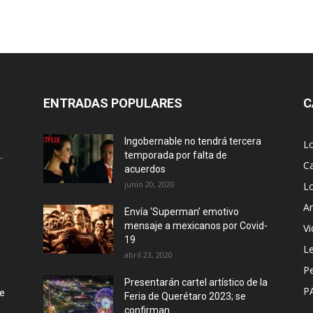
ENTRADAS POPULARES
C
Ingobernable no tendrá tercera
L
.
temporada por falta de
Ca
acuerdos
junio 20, 2020
L
Ar
Envía ‘Superman’ emotivo
mensaje a mexicanos por Covid-
Vi
19
Le
abril 23, 2020
P
Presentarán cartel artístico de la
P
de
Feria de Querétaro 2023; se
confirman...