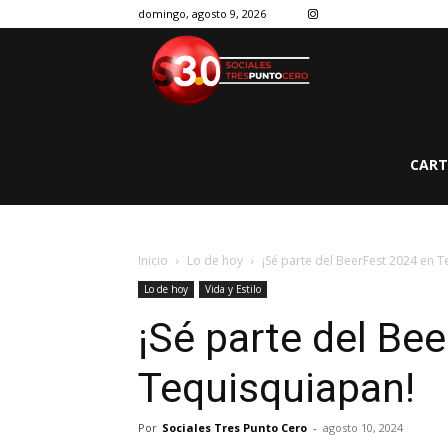
domingo, agosto 9, 2026
CART
Inicio
Lo de hoy
¡Sé parte del BeerFest 2024 en 
Lo de hoy
Vida y Estilo
¡Sé parte del Be
Tequisquiapan!
Por
Sociales Tres Punto Cero
-
agosto 10, 2024