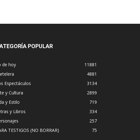
ATEGORÍA POPULAR
o de hoy
11881
rtelera
4881
os Espectáculos
3134
te y Cultura
2899
da y Estilo
719
tras y Libros
334
ersonajes
257
ARA TESTIGOS (NO BORRAR)
75