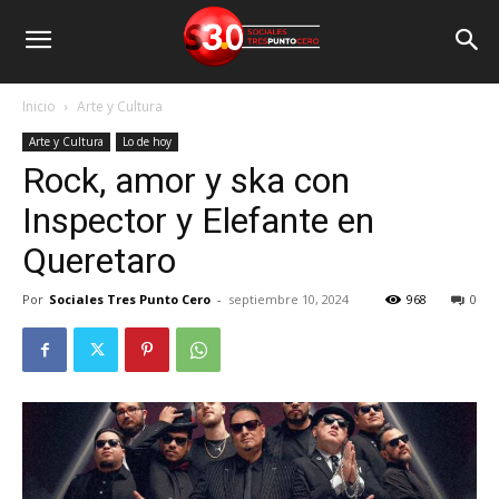
Inicio
Arte y Cultura
Arte y Cultura
Lo de hoy
Rock, amor y ska con
Inspector y Elefante en
Queretaro
Por
Sociales Tres Punto Cero
-
septiembre 10, 2024
968
0