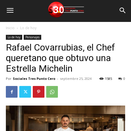
Inicio
Lo de hoy
Lo de hoy
Personajes
Rafael Covarrubias, el Chef
queretano que obtuvo una
Estrella Michelin
Por
Sociales Tres Punto Cero
-
septiembre 25, 2024
1585
0