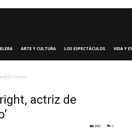
ELERA
ARTE Y CULTURA
LOS ESPECTÁCULOS
VIDA Y E
niel El Travieso’
ight, actriz de
o’
890
0