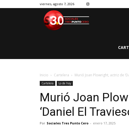
viernes, agosto 7, 2026
CART
Inicio
Cartelera
Murió Joan Plowright, actriz de ‘Da
Cartelera
Lo de hoy
Murió Joan Plowr
‘Daniel El Travies
Por
Sociales Tres Punto Cero
-
enero 17, 2025