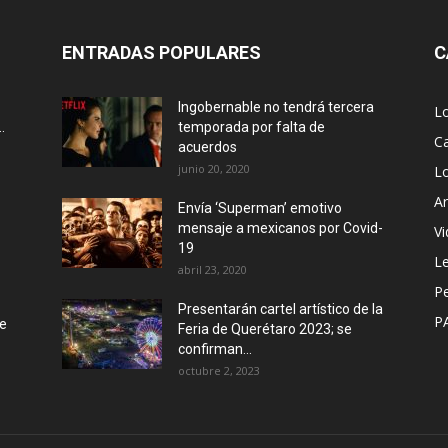
ENTRADAS POPULARES
C
Ingobernable no tendrá tercera
L
.
temporada por falta de
Ca
acuerdos
junio 20, 2020
L
Ar
Envía ‘Superman’ emotivo
mensaje a mexicanos por Covid-
Vi
19
Le
abril 23, 2020
P
Presentarán cartel artístico de la
P
de
Feria de Querétaro 2023; se
confirman...
octubre 2, 2023