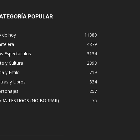
ATEGORÍA POPULAR
o de hoy
11880
rtelera
4879
os Espectáculos
3134
te y Cultura
2898
da y Estilo
719
tras y Libros
334
ersonajes
257
ARA TESTIGOS (NO BORRAR)
75