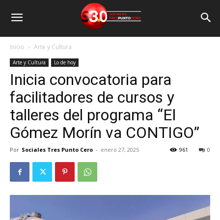
Inicio
Arte y Cultura
Arte y Cultura
Lo de hoy
Inicia convocatoria para
facilitadores de cursos y
talleres del programa “El
Gómez Morín va CONTIGO”
Por
Sociales Tres Punto Cero
-
enero 27, 2025
961
0