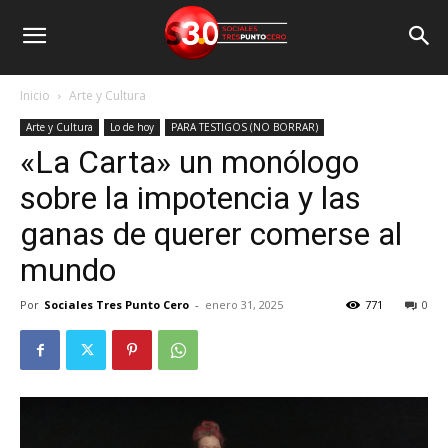
Inicio
Arte y Cultura
Arte y Cultura
Lo de hoy
PARA TESTIGOS (NO BORRAR)
«La Carta» un monólogo
sobre la impotencia y las
ganas de querer comerse al
mundo
Por
Sociales Tres Punto Cero
-
enero 31, 2025
771
0