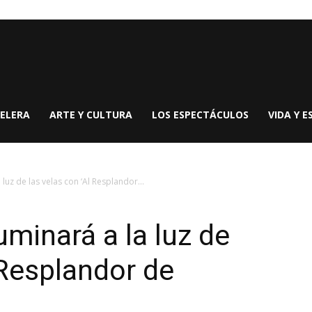
ELERA
ARTE Y CULTURA
LOS ESPECTÁCULOS
VIDA Y E
luz de las velas con ‘Al Resplandor...
uminará a la luz de
 Resplandor de