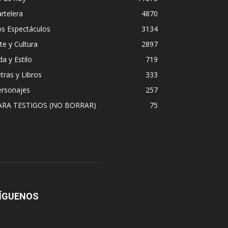
rtelera
4870
os Espectáculos
3134
te y Cultura
2897
da y Estilo
719
tras y Libros
333
ersonajes
257
ARA TESTIGOS (NO BORRAR)
75
ÍGUENOS