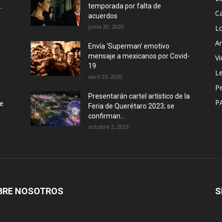
.
temporada por falta de
Ca
acuerdos
junio 20, 2020
L
Ar
Envía ‘Superman’ emotivo
mensaje a mexicanos por Covid-
Vi
19
Le
abril 23, 2020
P
Presentarán cartel artístico de la
P
de
Feria de Querétaro 2023; se
confirman...
octubre 2, 2023
BRE NOSOTROS
S