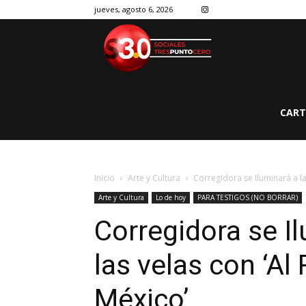
jueves, agosto 6, 2026
CART
Inicio
Arte y Cultura
Corregidora se Iluminará a la 
Arte y Cultura
Lo de hoy
PARA TESTIGOS (NO BORRAR)
Corregidora se Il
las velas con ‘Al
México’