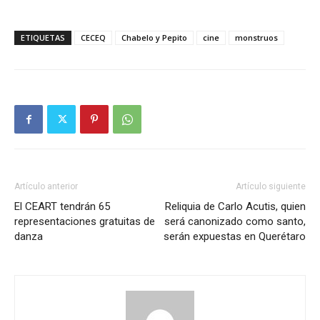
ETIQUETAS
CECEQ
Chabelo y Pepito
cine
monstruos
Artículo anterior
Artículo siguiente
El CEART tendrán 65
Reliquia de Carlo Acutis, quien
representaciones gratuitas de
será canonizado como santo,
danza
serán expuestas en Querétaro