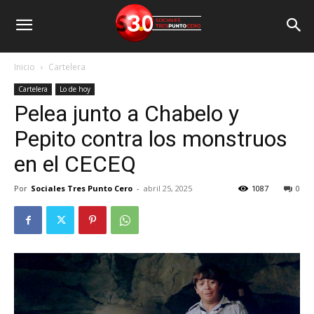
Inicio
Cartelera
Cartelera
Lo de hoy
Pelea junto a Chabelo y
Pepito contra los monstruos
en el CECEQ
Por
Sociales Tres Punto Cero
-
abril 25, 2025
1087
0